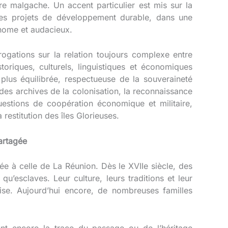
re malgache. Un accent particulier est mis sur la
les projets de développement durable, dans une
onome et audacieux.
rogations sur la relation toujours complexe entre
toriques, culturels, linguistiques et économiques
 plus équilibrée, respectueuse de la souveraineté
 des archives de la colonisation, la reconnaissance
estions de coopération économique et militaire,
restitution des îles Glorieuses.
artagée
ée à celle de La Réunion. Dès le XVIIe siècle, des
qu’esclaves. Leur culture, leurs traditions et leur
ise. Aujourd’hui encore, de nombreuses familles
t encore la trace du passage ou de l’héritage