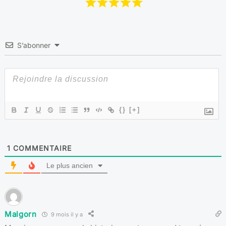
S’abonner
{}
[+]
1
COMMENTAIRE
Le plus ancien
Malgorn
9 mois il y a