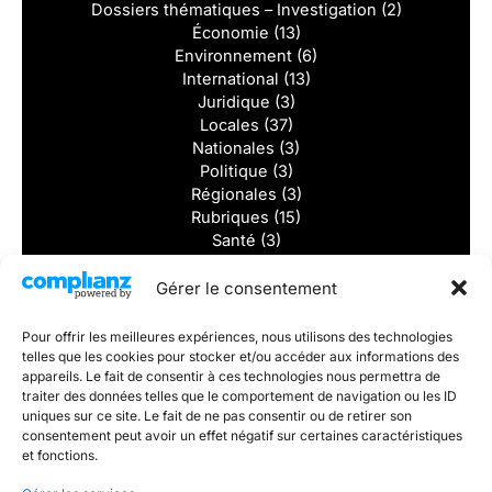
Dossiers thématiques – Investigation
(2)
Économie
(13)
Environnement
(6)
International
(13)
Juridique
(3)
Locales
(37)
Nationales
(3)
Politique
(3)
Régionales
(3)
Rubriques
(15)
Santé
(3)
Solidarité
(2)
Sports
(8)
Gérer le consentement
Tourisme
(2)
Vidéos
(1)
Pour offrir les meilleures expériences, nous utilisons des technologies
telles que les cookies pour stocker et/ou accéder aux informations des
Dernieres actualités
appareils. Le fait de consentir à ces technologies nous permettra de
traiter des données telles que le comportement de navigation ou les ID
uniques sur ce site. Le fait de ne pas consentir ou de retirer son
Divorcer sans se détruire : et si la vraie victoire était de
consentement peut avoir un effet négatif sur certaines caractéristiques
rester digne ?
et fonctions.
5 000 € par mois pour tous. Un rêve ou un vrai défi ?
Éducation : une professeure réunionnaise lance un