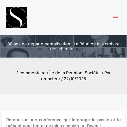
Aller
au
contenu
80 ans de départementalisation : La Réunion à la croisée
des chemins.
1 commentaire
/
Île de la Réunion
,
Sociétal
/ Par
redacteur
/
22/10/2025
Retour sur une conférence qui interroge le passé et le
présent pour tenter de mieux construire l’avenir.