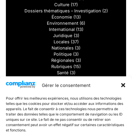
Culture
(17)
Dossiers thématiques – Investigation
(2)
Économie
(13)
Environnement
(6)
International
(13)
Juridique
(3)
Locales
(37)
Nationales
(3)
Politique
(3)
Régionales
(3)
Rubriques
(15)
Santé
(3)
Solidarité
(2)
Gérer le consentement
Sports
(8)
Tourisme
(2)
Vidéos
(1)
Pour offrir les meilleures expériences, nous utilisons des technologies
telles que les cookies pour stocker et/ou accéder aux informations des
Dernieres actualités
appareils. Le fait de consentir à ces technologies nous permettra de
traiter des données telles que le comportement de navigation ou les ID
uniques sur ce site. Le fait de ne pas consentir ou de retirer son
Divorcer sans se détruire : et si la vraie victoire était de
consentement peut avoir un effet négatif sur certaines caractéristiques
rester digne ?
et fonctions.