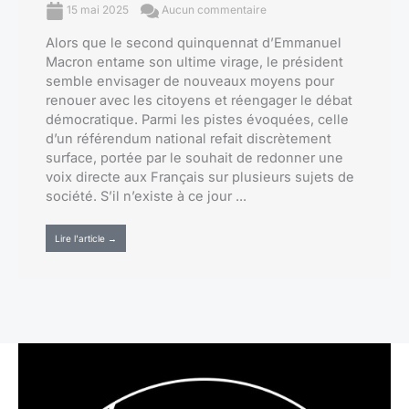
15 mai 2025
Aucun commentaire
Alors que le second quinquennat d’Emmanuel
Macron entame son ultime virage, le président
semble envisager de nouveaux moyens pour
renouer avec les citoyens et réengager le débat
démocratique. Parmi les pistes évoquées, celle
d’un référendum national refait discrètement
surface, portée par le souhait de redonner une
voix directe aux Français sur plusieurs sujets de
société. S’il n’existe à ce jour ...
Lire l'article →