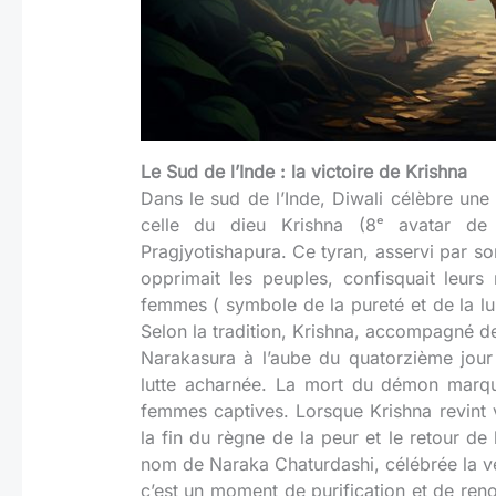
Le Sud de l’Inde : la victoire de Krishna
Dans le sud de l’Inde, Diwali célèbre une 
celle du dieu Krishna (8ᵉ avatar de
Pragjyotishapura. Ce tyran, asservi par son o
opprimait les peuples, confisquait leurs 
femmes ( symbole de la pureté et de la lu
Selon la tradition, Krishna, accompagné
Narakasura à l’aube du quatorzième jour 
lutte acharnée. La mort du démon marqua
femmes captives. Lorsque Krishna revint vi
la fin du règne de la peur et le retour de
nom de Naraka Chaturdashi, célébrée la ve
c’est un moment de purification et de ren