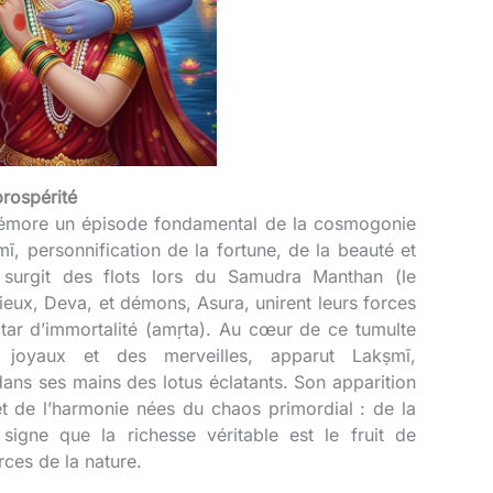
prospérité
mémore un épisode fondamental de la cosmogonie
ī, personnification de la fortune, de la beauté et
 surgit des flots lors du Samudra Manthan (le
ieux, Deva, et démons, Asura, unirent leurs forces
ctar d’immortalité (amṛta). Au cœur de ce tumulte
 joyaux et des merveilles, apparut Lakṣmī,
dans ses mains des lotus éclatants. Son apparition
et de l’harmonie nées du chaos primordial : de la
é, signe que la richesse véritable est le fruit de
orces de la nature.