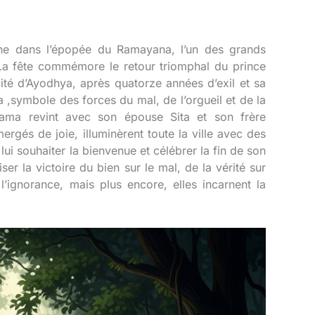
ine dans l’épopée du Ramayana, l’un des grands
 La fête commémore le retour triomphal du prince
ité d’Ayodhya, après quatorze années d’exil et sa
 ,symbole des forces du mal, de l’orgueil et de la
Rama revint avec son épouse Sita et son frère
rgés de joie, illuminèrent toute la ville avec des
lui souhaiter la bienvenue et célébrer la fin de son
er la victoire du bien sur le mal, de la vérité sur
’ignorance, mais plus encore, elles incarnent la