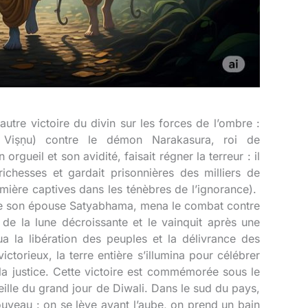
autre victoire du divin sur les forces de l’ombre :
 Viṣṇu) contre le démon Narakasura, roi de
rgueil et son avidité, faisait régner la terreur : il
richesses et gardait prisonnières des milliers de
mière captives dans les ténèbres de l’ignorance).
 de son épouse Satyabhama, mena le combat contre
de la lune décroissante et le vainquit après une
 la libération des peuples et la délivrance des
ctorieux, la terre entière s’illumina pour célébrer
 la justice. Cette victoire est commémorée sous le
ille du grand jour de Diwali. Dans le sud du pays,
ouveau : on se lève avant l’aube, on prend un bain