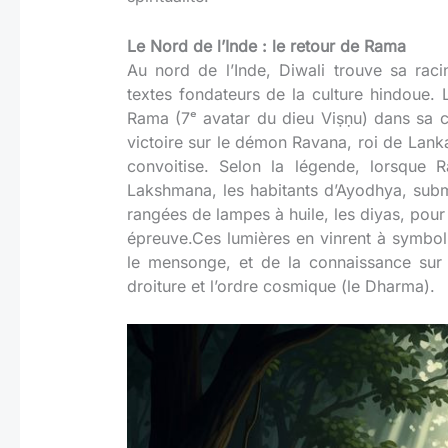
Le Nord de l’Inde : le retour de Rama
Au nord de l’Inde, Diwali trouve sa rac
textes fondateurs de la culture hindoue.
Rama (7ᵉ avatar du dieu Viṣṇu) dans sa c
victoire sur le démon Ravana, roi de Lanka
convoitise. Selon la légende, lorsque 
Lakshmana, les habitants d’Ayodhya, subme
rangées de lampes à huile, les diyas, pour 
épreuve.Ces lumières en vinrent à symbolis
le mensonge, et de la connaissance sur l
droiture et l’ordre cosmique (le Dharma).