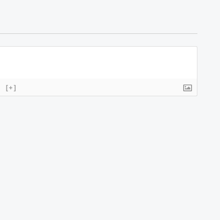
}
[+]