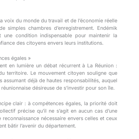
la voix du monde du travail et de l’économie réelle
à de simples chambres d’enregistrement
. Endémik
t une condition indispensable pour maintenir la
nfiance des citoyens envers leurs institutions
.
nces égales »
ement en lumière un débat récurrent à La Réunion :
u territoire
. Le mouvement citoyen souligne que
nts assumant déjà de hautes responsabilités, auquel
 réunionnaise désireuse de s’investir pour son île
.
ipe clair : à compétences égales, la priorité doit
ollectif précise qu’il ne s’agit en aucun cas d’une
e reconnaissance nécessaire envers celles et ceux
lent bâtir l’avenir du département
.