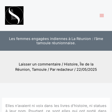
Aller
au
contenu
Les femmes engagées indiennes à La Réunion : l’âme
tamoule réunionnaise.
Laisser un commentaire
/
Histoire
,
Île de la
Réunion
,
Tamoule
/ Par
redacteur
/
22/05/2025
Elles n’avaient ni voix dans les livres d’histoire, ni statues
à leur nom. Pourtant, ce sont elles qui ont porté dans