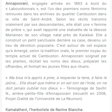
Annapoorani
, engagée arrivée en 1863 à bord du
« Labourdonnais », est l’un des premiers noms féminins
retrouvés dans les archives du quartier Cambuston dans
la ville de Saint-André. Selon les récits transmis
oralement par ses descendantes, elle était une « femme
de prière », qui avait rapporté une statuette de la déesse
Mariamen de son village natal près de Karaikal. Elle a
construit un petit sanctuaire derrière sa case, devenu un
lieu de dévotion populaire. C’est autour de cet espace
qu’a émergé, selon la tradition orale, le premier noyau du
temple actuel de Cambuston. Annapoorani soignait par
les plantes, récitait les noms des dieux, préparait les
offrandes, et formait les jeunes filles aux rituels.
«
Ma bisa m’a appris à prier, à respecter la terre, à faire le
jeûne… Elle disait que même si on est loin de l’Inde, on ne
doit jamais oublier nos dieux.
» – Témoignage de Savitri
N., arrière-petite-fille d’Annapoorani (recueilli en 2008,
Projet Oralité de l’Université de La Réunion).
Kamalathevi, l’herboriste de Ravine Blanche
.