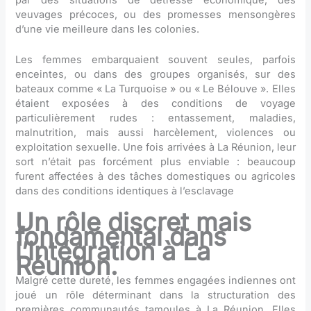
par des situations de détresse économique, des
veuvages précoces, ou des promesses mensongères
d’une vie meilleure dans les colonies.
Les femmes embarquaient souvent seules, parfois
enceintes, ou dans des groupes organisés, sur des
bateaux comme « La Turquoise » ou « Le Bélouve ». Elles
étaient exposées à des conditions de voyage
particulièrement rudes : entassement, maladies,
malnutrition, mais aussi harcèlement, violences ou
exploitation sexuelle. Une fois arrivées à La Réunion, leur
sort n’était pas forcément plus enviable : beaucoup
furent affectées à des tâches domestiques ou agricoles
dans des conditions identiques à l’esclavage
Un rôle discret mais
fondamental dans
l’intégration à La
Réunion.
Malgré cette dureté, les femmes engagées indiennes ont
joué un rôle déterminant dans la structuration des
premières communautés tamoules à La Réunion. Elles