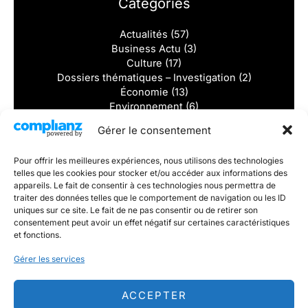
Catégories
Actualités
(57)
Business Actu
(3)
Culture
(17)
Dossiers thématiques – Investigation
(2)
Économie
(13)
Environnement
(6)
International
(13)
Gérer le consentement
Juridique
(3)
Locales
(37)
Pour offrir les meilleures expériences, nous utilisons des technologies
Nationales
(3)
telles que les cookies pour stocker et/ou accéder aux informations des
Politique
(3)
appareils. Le fait de consentir à ces technologies nous permettra de
Régionales
(3)
traiter des données telles que le comportement de navigation ou les ID
Rubriques
(15)
uniques sur ce site. Le fait de ne pas consentir ou de retirer son
Santé
(3)
consentement peut avoir un effet négatif sur certaines caractéristiques
et fonctions.
Solidarité
(2)
Sports
(8)
Gérer les services
Tourisme
(2)
Vidéos
(1)
ACCEPTER
Dernieres actualités