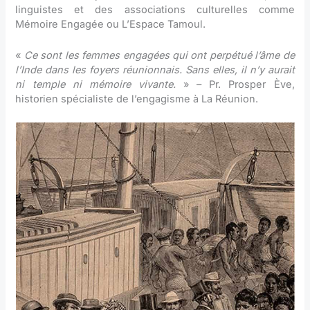
linguistes et des associations culturelles comme
Mémoire Engagée ou L’Espace Tamoul.
«
Ce sont les femmes engagées qui ont perpétué l’âme de
l’Inde dans les foyers réunionnais. Sans elles, il n’y aurait
ni temple ni mémoire vivante.
» – Pr. Prosper Ève,
historien spécialiste de l’engagisme à La Réunion.