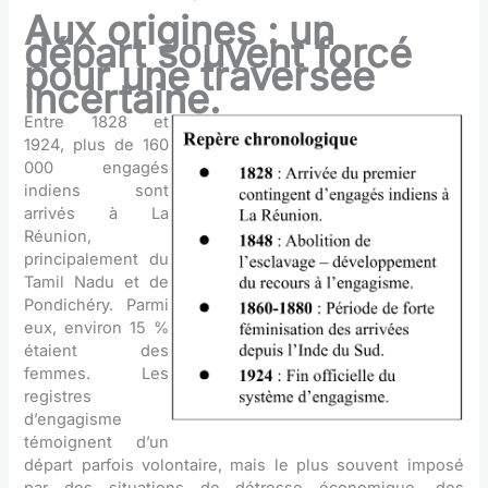
Aux origines : un
départ souvent forcé
pour une traversée
incertaine.
Entre 1828 et
1924, plus de 160
000 engagés
indiens sont
arrivés à La
Réunion,
principalement du
Tamil Nadu et de
Pondichéry. Parmi
eux, environ 15 %
étaient des
femmes. Les
registres
d’engagisme
témoignent d’un
départ parfois volontaire, mais le plus souvent imposé