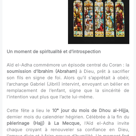
Un moment de spiritualité et d’introspection
Aïd el-Adha commémore un épisode central du Coran : la
soumission d’Ibrahim (Abraham)
à Dieu, prêt à sacrifier
son fils en signe de foi. Alors qu’il s’apprêtait à obéir,
l’archange Gabriel (Jibril) intervint, envoyant un bélier en
remplacement de l’enfant, signe que la sincérité de
l’intention vaut plus que l’acte lui-même.
Cette fête a lieu le
10ᵉ jour du mois de Dhou al-Hijja
,
dernier mois du calendrier hégirien. Célébrée à la fin du
pèlerinage (Hajj) à La Mecque,
l’Aïd el-Adha invite
chaque croyant à renouveler sa confiance en Dieu,
l’amour divin et à faire preuve d’humilité. Un moment fort