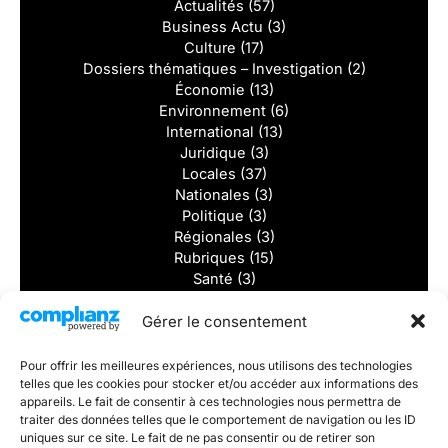
Actualités
(57)
Business Actu
(3)
Culture
(17)
Dossiers thématiques – Investigation
(2)
Économie
(13)
Environnement
(6)
International
(13)
Juridique
(3)
Locales
(37)
Nationales
(3)
Politique
(3)
Régionales
(3)
Rubriques
(15)
Santé
(3)
Solidarité
(2)
Gérer le consentement
Sports
(8)
Tourisme
(2)
Vidéos
(1)
Pour offrir les meilleures expériences, nous utilisons des technologies
telles que les cookies pour stocker et/ou accéder aux informations des
Dernieres actualités
appareils. Le fait de consentir à ces technologies nous permettra de
traiter des données telles que le comportement de navigation ou les ID
uniques sur ce site. Le fait de ne pas consentir ou de retirer son
Divorcer sans se détruire : et si la vraie victoire était de