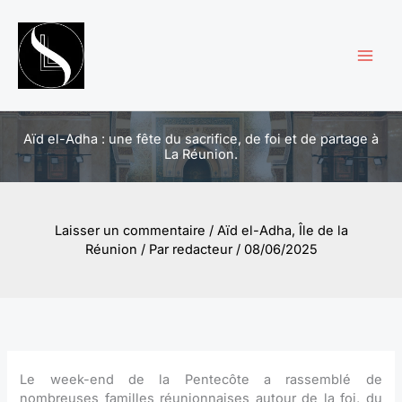
Aller
au
contenu
Aïd el-Adha : une fête du sacrifice, de foi et de partage à
La Réunion.
Laisser un commentaire
/
Aïd el-Adha
,
Île de la
Réunion
/ Par
redacteur
/
08/06/2025
Le week-end de la Pentecôte a rassemblé de
nombreuses familles réunionnaises autour de la foi, du