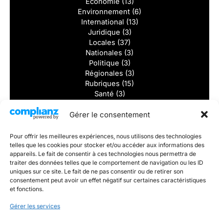
Économie
(13)
Environnement
(6)
International
(13)
Juridique
(3)
Locales
(37)
Nationales
(3)
Politique
(3)
Régionales
(3)
Rubriques
(15)
Santé
(3)
Solidarité
(2)
Gérer le consentement
Sports
(8)
Tourisme
(2)
Vidéos
(1)
Pour offrir les meilleures expériences, nous utilisons des technologies
telles que les cookies pour stocker et/ou accéder aux informations des
Dernieres actualités
appareils. Le fait de consentir à ces technologies nous permettra de
traiter des données telles que le comportement de navigation ou les ID
uniques sur ce site. Le fait de ne pas consentir ou de retirer son
Divorcer sans se détruire : et si la vraie victoire était de
consentement peut avoir un effet négatif sur certaines caractéristiques
rester digne ?
et fonctions.
5 000 € par mois pour tous. Un rêve ou un vrai défi ?
Éducation : une professeure réunionnaise lance un
Gérer les services
agenda sur-mesure pour les enseignants de l’île