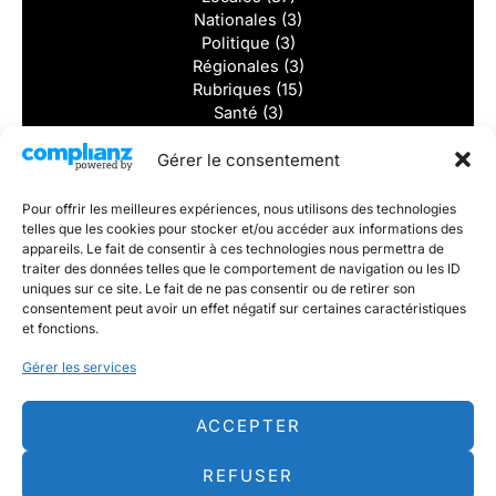
Nationales
(3)
Politique
(3)
Régionales
(3)
Rubriques
(15)
Santé
(3)
Solidarité
(2)
Gérer le consentement
Sports
(8)
Tourisme
(2)
Vidéos
(1)
Pour offrir les meilleures expériences, nous utilisons des technologies
telles que les cookies pour stocker et/ou accéder aux informations des
Dernieres actualités
appareils. Le fait de consentir à ces technologies nous permettra de
traiter des données telles que le comportement de navigation ou les ID
uniques sur ce site. Le fait de ne pas consentir ou de retirer son
Divorcer sans se détruire : et si la vraie victoire était de
consentement peut avoir un effet négatif sur certaines caractéristiques
rester digne ?
et fonctions.
5 000 € par mois pour tous. Un rêve ou un vrai défi ?
Éducation : une professeure réunionnaise lance un
Gérer les services
agenda sur-mesure pour les enseignants de l’île
ACCEPTER
REFUSER