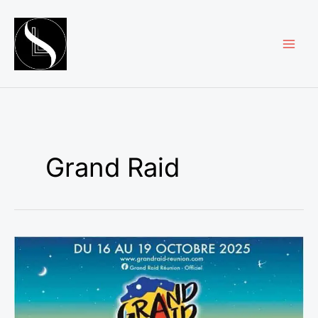
Aller
au
contenu
Grand Raid
Grand
Raid
2025
:
Le
tirage