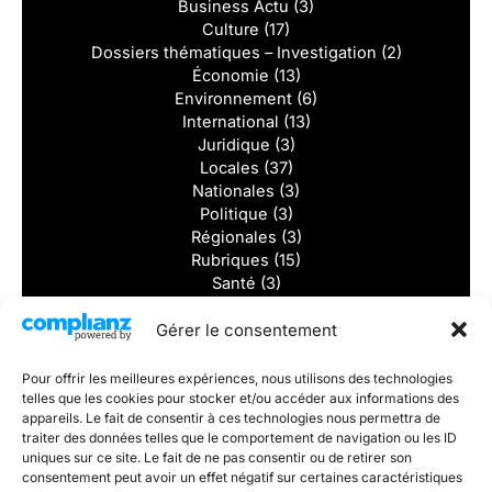
Business Actu
(3)
Culture
(17)
Dossiers thématiques – Investigation
(2)
Économie
(13)
Environnement
(6)
International
(13)
Juridique
(3)
Locales
(37)
Nationales
(3)
Politique
(3)
Régionales
(3)
Rubriques
(15)
Santé
(3)
Solidarité
(2)
Gérer le consentement
Sports
(8)
Tourisme
(2)
Vidéos
(1)
Pour offrir les meilleures expériences, nous utilisons des technologies
telles que les cookies pour stocker et/ou accéder aux informations des
Dernieres actualités
appareils. Le fait de consentir à ces technologies nous permettra de
traiter des données telles que le comportement de navigation ou les ID
uniques sur ce site. Le fait de ne pas consentir ou de retirer son
Divorcer sans se détruire : et si la vraie victoire était de
consentement peut avoir un effet négatif sur certaines caractéristiques
rester digne ?