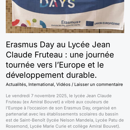
Fruteau
:
une
journée
tournée
vers
l’Europe
Erasmus Day au Lycée Jean
et
Claude Fruteau : une journée
le
développement
tournée vers l’Europe et le
durable.
développement durable.
Actualités
,
International
,
Vidéos
/
Laisser un commentaire
Le vendredi 7 novembre 2025, le lycée Jean Claude
Fruteau (ex Amiral Bouvet) a vibré aux couleurs de
l’Europe à l’occasion de son Erasmus Day, organisé en
partenariat avec les établissements scolaires du bassin
est de Saint-Benoît (lycée Nelson Mandela, Lycée Patu de
Rosemond, Lycée Marie Curie et collège Amiral Bouvet).